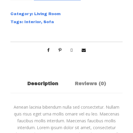
u
r
Category:
Living Room
y
Tags:
Interior
,
Sofa
S
o
f
a
q
u
a
n
t
Description
Reviews (0)
i
t
y
Aenean lacinia bibendum nulla sed consectetur. Nullam
quis risus eget urna mollis ornare vel eu leo. Maecenas
faucibus mollis interdum. Maecenas faucibus mollis
interdum. Lorem ipsum dolor sit amet, consectetur