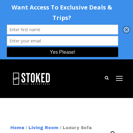
Home
/
Living Room
/ Luxury Sofa